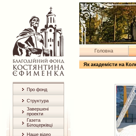
Головна
Як академісти на Кол
Про фонд
Структура
Завершені
проекти
Газета
Білоцерківці
Наше відео