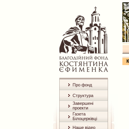
К
Про фонд
Структура
Завершені
проекти
Газета
Білоцерківці
Наше відео