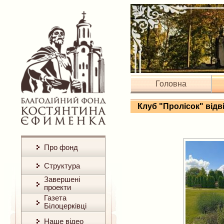
Головна
Клуб "Пролісок" відв
Про фонд
Структура
Завершені
проекти
Газета
Білоцерківці
Наше відео