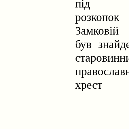
під ч
розкопок
Замковій 
був знайд
старовинн
православ
хрест