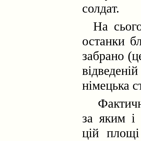
солдат.
На сього
останки бл
забрано (ц
відведеній
німецька с
Фактичн
за яким і
цій площі