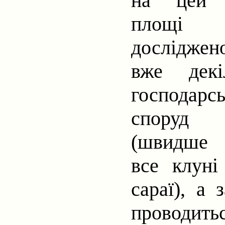
на цей 
площі
досліджен
вже декі
господарс
споруд
(швидше
все клуні
сараї),
а
з
проводить