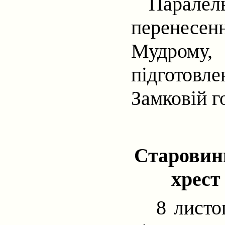
Паралел
перенес
Мудрому, 
підготовле
Замковій го
Старовин
хрест
8 листо