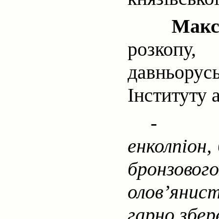
Мак
розкопу
давньорусь
Інституту 
-
енколпіон,
бронзовог
олов’яни
гарно збер