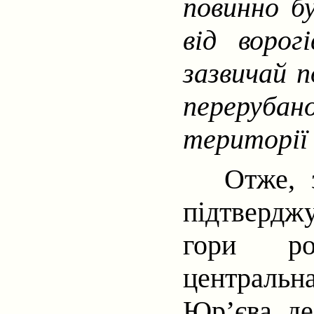
повинно бу
від ворогі
зазвичай п
переруба
території 
Отже, 
підтверджу
гори ро
централь
Юр’єва, де