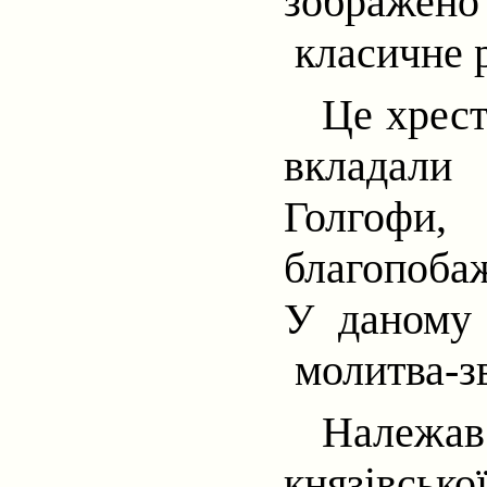
зображен
класичне р
Це хрест
вкладали
Голгофи,
благопоба
У даному 
молитва-з
Належав
князівсько