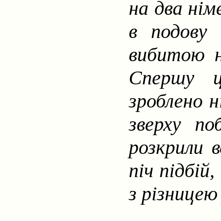
на два нім
в подову 
вибитою н
Спершу ц
зроблено н
зверху по
розкрили 
піч підбій
з різницею 