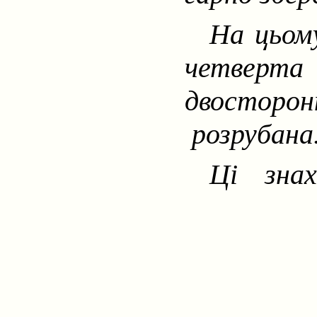
На цьому
четверта
двосторон
розрубана
Ці знах