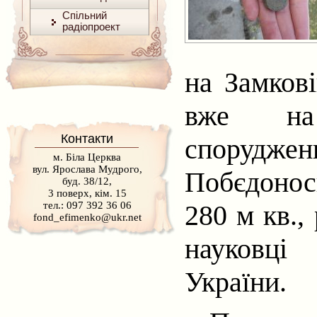
Спільний
радіопроект
на Замкові
вже
н
Контакти
спорудже
м. Біла Церква
вул. Ярослава Мудрого,
Побєдонос
буд. 38/12,
3 поверх, кім. 15
280 м кв.,
тел.: 097 392 36 06
fond_efimenko@ukr.net
науковці
України.