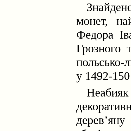
Знайден
монет, на
Федора Ів
Грозного
польсько-л
у 1492-150
Неабия
декоратив
дерев’яну