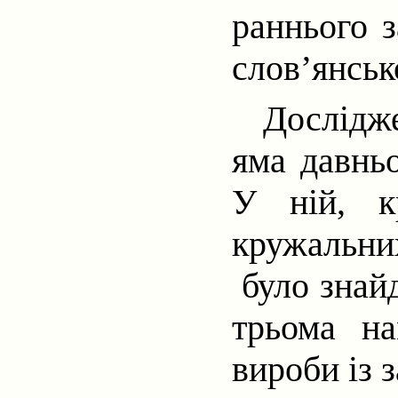
раннього з
слов’янськ
Дослід
яма давнь
У ній, к
кружальних
було знай
трьома на
вироби із з