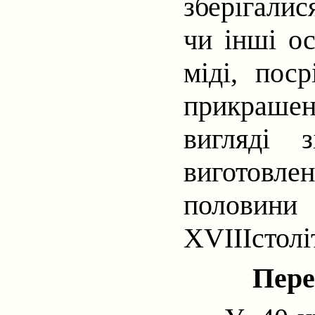
зберігали
чи інші ос
міді, пос
прикраше
вигляді 
виготовле
половин
XVIII
столі
Пере