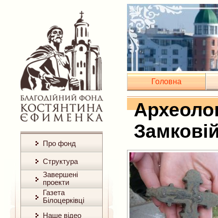
Головна
Археолог
Замковій
Про фонд
Структура
Завершені
проекти
Газета
Білоцерківці
Наше відео