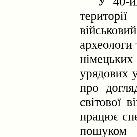
У 40-и
території
військови
археологи
німецьких
урядових 
про догля
світової в
працює спе
пошуком