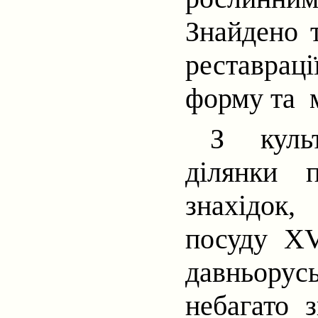
Знайдено т
реставраці
форму та
З куль
ділянки п
знахідок,
посуду
XV
давньорус
небагато 