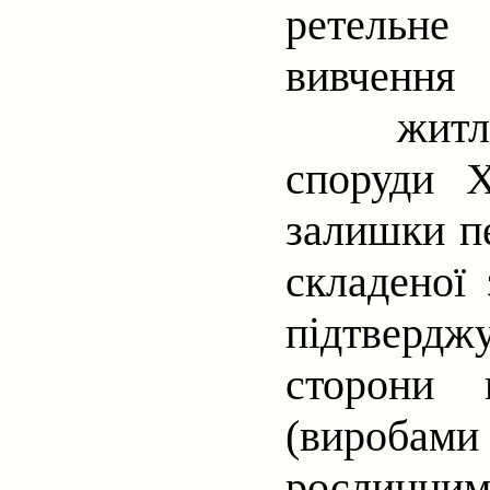
ретельне
вивчення
житл
споруди
X
залишки пе
складеної 
підтвердж
сторони 
(виробам
рослинним