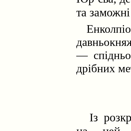
та заможні
Енколпі
давньокняж
— спідньої
дрібних ме
Із
розкр