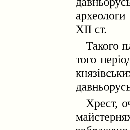
давньору
археологи
ХІІ ст.
Такого п
того періо
князівсь
давньорусь
Хрест, 
майстерн