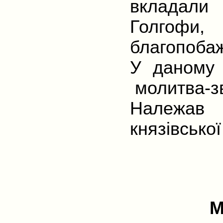
вкладали
Голгофи,
благопоба
У даному 
молитва-з
Належав 
князівсько
Ма