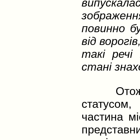
випускалас
зображенн
повинно бу
від ворогів
такі речі
стані знах
Отож, За
статусом
частина мі
представн