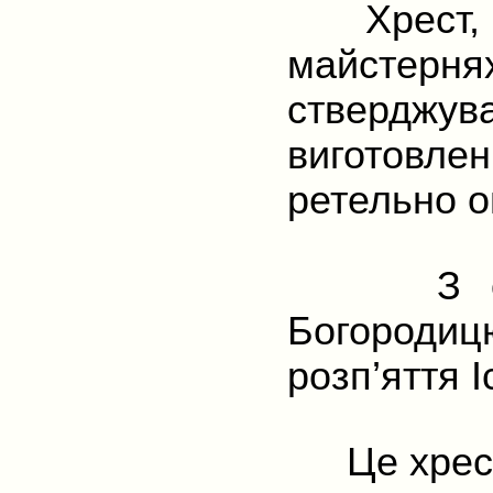
Хрест, і
майстерня
стверджу
виготовлен
ретельно о
З одно
Богороди
розп’яття І
Це хрест-