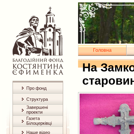
Головна
На Замко
старови
Про фонд
Структура
Завершені
проекти
Газета
Білоцерківці
Наше відео