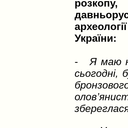
розкопу
давньор
археолог
України:
-
Я маю на
сьогодні, 
бронзовог
олов’янист
збереглася