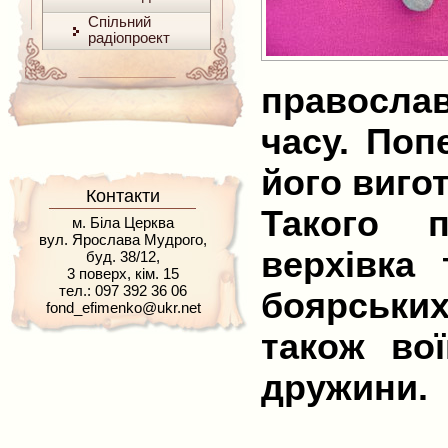
Спільний
радіопроект
правосла
часу. Поп
його вигот
Контакти
Такого 
м. Біла Церква
вул. Ярослава Мудрого,
верхівка 
буд. 38/12,
3 поверх, кім. 15
тел.: 097 392 36 06
боярськи
fond_efimenko@ukr.net
також вої
дружини.