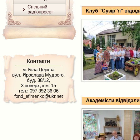
Спільний
Клуб "Сузір''я" відві
радіопроект
Контакти
м. Біла Церква
вул. Ярослава Мудрого,
буд. 38/12,
3 поверх, кім. 15
тел.: 097 392 36 06
fond_efimenko@ukr.net
Академісти відвідали