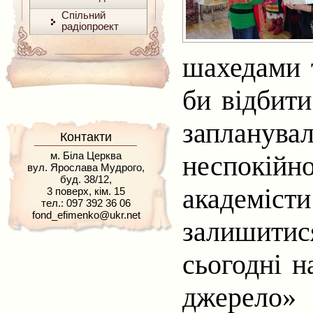
Спільний
радіопроект
шахедами т
би відбити
заплану
Контакти
м. Біла Церква
неспокій
вул. Ярослава Мудрого,
буд. 38/12,
академісти
3 поверх, кім. 15
тел.: 097 392 36 06
fond_efimenko@ukr.net
залишитися
сьогодні н
джерело»