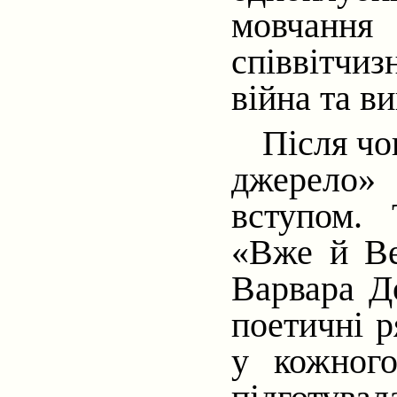
мовчання
співвітчи
війна та в
Після чо
джерело» 
вступом.
«Вже й Ве
Варвара Д
поетичні р
у кожног