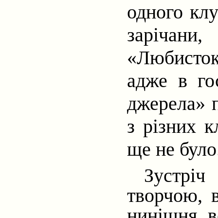
одного клу
зарічани
«Любисток»
адже в гос
джерела» п
з різних к
ще не було
Зустріч
творчою, 
нинішня в