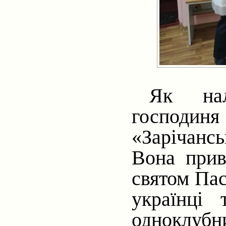
Як нал
господи
«Зарічанс
Вона приві
святом Пас
українці 
одноклубн