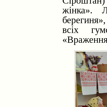
Сіроштан)
жінка».
Л
берегиня»
всіх гум
«Враження 