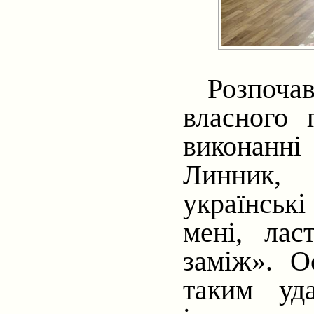
Розпоча
власного
виконанні
Линник, 
українськ
мені, лас
заміж». О
таким уд