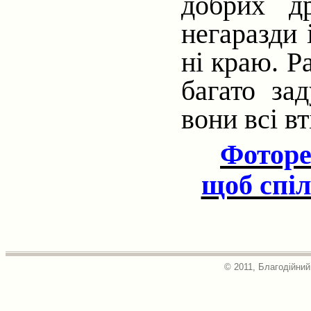
добрих др
негаразди 
ні краю. Р
багато за
вони всі в
Фоторе
щоб спі
© 2011, Благодійний