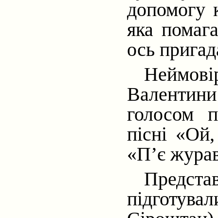
допомогу 
яка помага
ось пригад
Неймові
Валентини
голосом п
пісні «Ой,
«П’є журав
Предста
підготувал