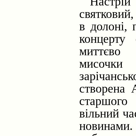
Настрій
святковий,
в долоні, 
концерту 
миттєво 
мисочки 
зарічанськ
створена 
старшого
вільний ча
новинами.