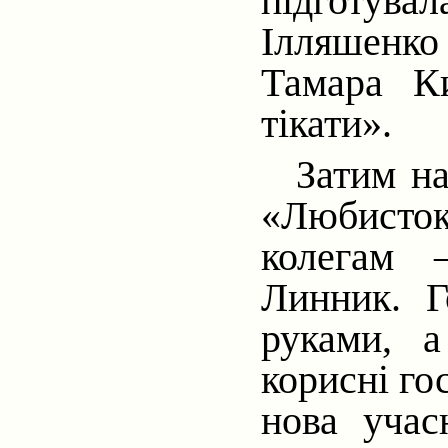
підготу
Ілляшенко
Тамара К
тікати».
Затим на
«Любисто
колегам 
Линник. Г
руками, а
корисні го
нова учас