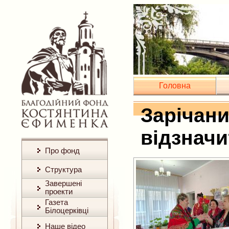
Головна
Зарічани
відзнач
Про фонд
Структура
Завершені
проекти
Газета
Білоцерківці
Наше відео