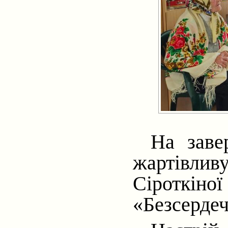
На заве
жартівли
Сіроткіної
«Безсердеч