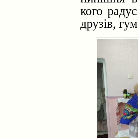
кого радує
друзів, гум